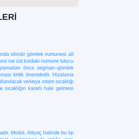
LERİ
ında silindir gömlek numunesi alt
nesi ise üst koldaki numune tutucu
 başlamadan önce segman–gömlek
lması kritik önemdedir. Hizalama
ullanılacak ve/veya ortam sıcaklığı
e sıcaklığın kararlı hale gelmesi
dır. Modül, ihtiyaç halinde bu tip