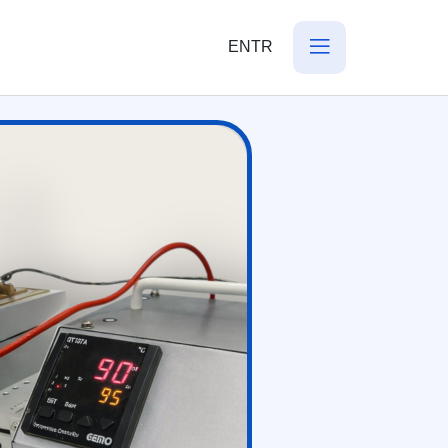
EN
TR