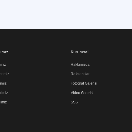
rımız
Kurumsal
imiz
Hakkımızda
erimiz
Referanslar
rimiz
Fotoğraf Galerisi
rimiz
Video Galerisi
rımız
SSS