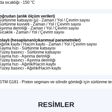
a sıcaklığı - 150 °C
oğrudan (anlık ölçüm verileri)
Sürtünme katsayısı (µ) - Zaman / Yol / Çevrim sayısı
 Sürtünme kuvveti - Zaman / Yol / Çevrim sayısı
Aşınma derinliği - Zaman / Yol / Çevrim sayısı
Sıcaklık - Zaman / Yol / Çevrim sayısı
olaylı (hesaplanan/çıkarımsal parametreler)
Ağırlık kaybı / Hacim kaybı - Zaman / Yol / Çevrim sayısı
 Kayma hızı - Sürtünme katsayısı
 Yüzey basıncı - Sürtünme katsayısı
Kayma hızı - Aşınma derinliği
Yüzey basıncı - Aşınma derinliği
Kayma hızı - Ağırlık/Hacim kaybı
Yüzey basıncı - Ağırlık/Hacim kaybı
STM G181 - Piston segmanı ve silindir gömleği için sürtünme tes
RESİMLER