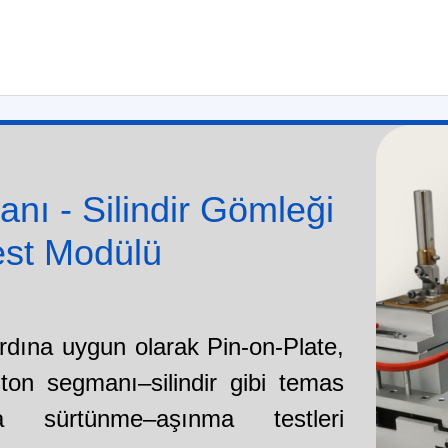
nı - Silindir Gömleği
est Modülü
ına uygun olarak Pin-on-Plate,
ston segmanı–silindir gibi temas
nda sürtünme–aşınma testleri