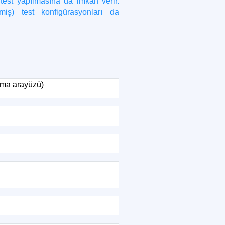
 test yapılmasına da imkân verir.
miş) test konfigürasyonları da
lama arayüzü)