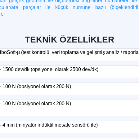
ılan gerçek geometri ve ölçülerdeki ring–liner numuneleri ile
cular/ara parçalar ile küçük numune bazlı (ölçeklendiril
r.
TEKNİK ÖZELLİKLER
iboSoft-µ (test kontrolü, veri toplama ve gelişmiş analiz / rapor
 - 1500 dev/dk (opsiyonel olarak 2500 dev/dk)
 - 100 N (opsiyonel olarak 200 N)
 - 100 N (opsiyonel olarak 200 N)
- 4 mm (minyatür indüktif mesafe sensörü ile)