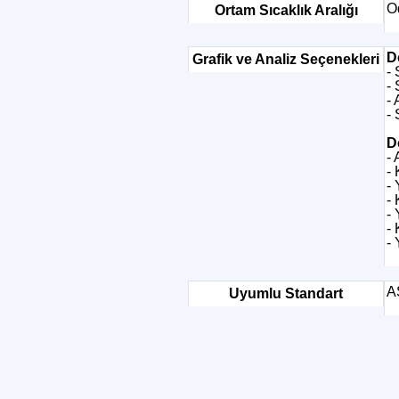
Od
Ortam Sıcaklık Aralığı
D
Grafik ve Analiz Seçenekleri
- 
-
- 
- 
D
- 
-
-
- 
- 
- 
- 
A
Uyumlu Standart