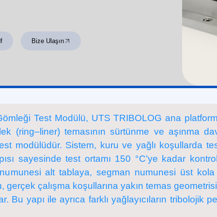
f
Bize Ulaşın
 Gömleği Test Modülü, UTS TRIBOLOG ana platformu
k (ring–liner) temasının sürtünme ve aşınma dav
r test modülüdür. Sistem, kuru ve yağlı koşullarda te
ısı sayesinde test ortamı 150 °C’ye kadar kontrol edil
 numunesi alt tablaya, segman numunesi üst kola ye
, gerçek çalışma koşullarına yakın temas geometrisi
r. Bu yapı ile ayrıca farklı yağlayıcıların tribolojik 