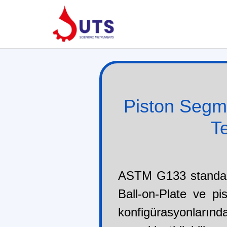
Piston Segma
T
ASTM G133 standard
Ball-on-Plate ve pi
konfigürasyonları